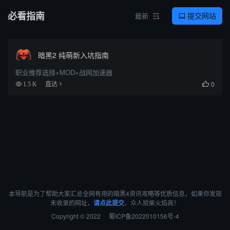
必看指南
提交网站
最新


暗黑2 纯萌新入坑指南
职业推荐选择+MOD+战网加速器
0
1.5 K
直达

本导航是为了帮助大家汇总全网有用的暗黑4资讯攻略等优质信息，如果你发现
未收录的网址，
请点此提交
，众人拾柴火焰高！
Copyright © 2022
蜀ICP备2022010156号-4