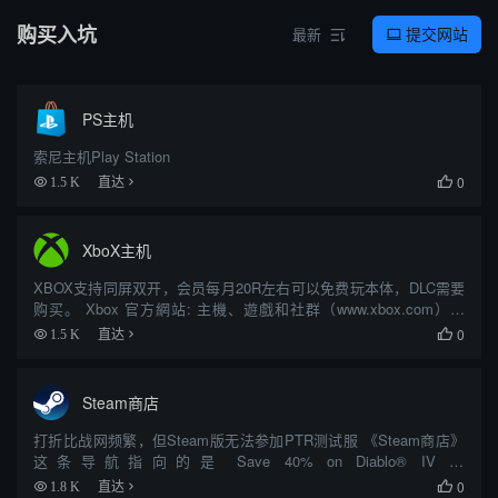
购买入坑
提交网站
最新


PS主机
索尼主机Play Station
0
1.5 K
直达

XboX主机
XBOX支持同屏双开，会员每月20R左右可以免费玩本体，DLC需要
购买。 Xbox 官方網站: 主機、遊戲和社群（www.xbox.com）与
XboX主机 相关，适合作为导航入口收藏。 它更偏向商店/购买页；
0
1.5 K
直达

页面信息涉及：xbox、主机、...
Steam商店
打折比战网频繁，但Steam版无法参加PTR测试服 《Steam商店》
这条导航指向的是 Save 40% on Diablo® IV on
Steam（store.steampowered.com）。 它更偏向商店/购买页；页面
0
1.8 K
直达
